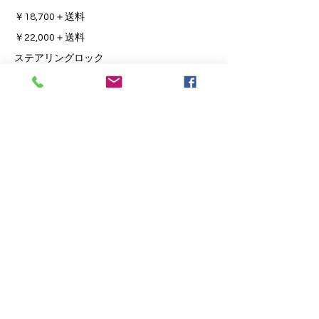
￥18,700＋送料
￥22,000＋送料
​ステアリングロック
​￥2,310＋送料
本 社
／
〒364-0004 埼玉県北本市山中1丁目
265番地
TEL.048-592-3301 FAX.048-591-
6323
さいたま事業所
／〒336-0917
埼玉県さいたま
市緑区芝原2丁目3番地19号
TEL.048-829-
9305
FAX.048-829-9306